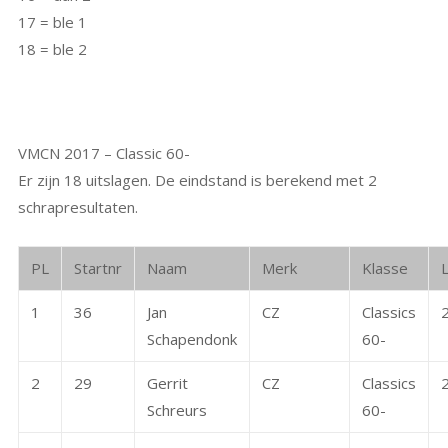
17 = ble 1
18 = ble 2
VMCN 2017 – Classic 60-
Er zijn 18 uitslagen. De eindstand is berekend met 2
schrapresultaten.
PL
Startnr
Naam
Merk
Klasse
L
1
36
Jan
CZ
Classics
Schapendonk
60-
2
29
Gerrit
CZ
Classics
Schreurs
60-