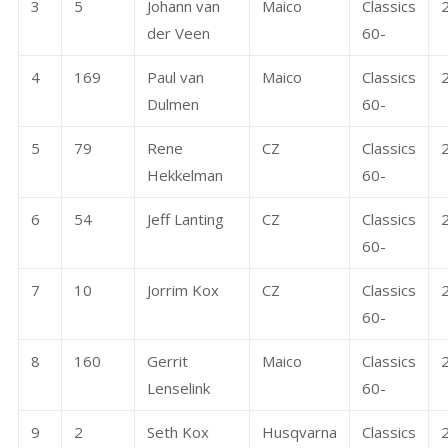
3
5
Johann van
Maico
Classics
der Veen
60-
4
169
Paul van
Maico
Classics
Dulmen
60-
5
79
Rene
CZ
Classics
Hekkelman
60-
6
54
Jeff Lanting
CZ
Classics
60-
7
10
Jorrim Kox
CZ
Classics
60-
8
160
Gerrit
Maico
Classics
Lenselink
60-
9
2
Seth Kox
Husqvarna
Classics