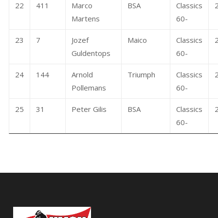
22
411
Marco
BSA
Classics
Martens
60-
23
7
Jozef
Maico
Classics
Guldentops
60-
24
144
Arnold
Triumph
Classics
Pollemans
60-
25
31
Peter Gilis
BSA
Classics
60-