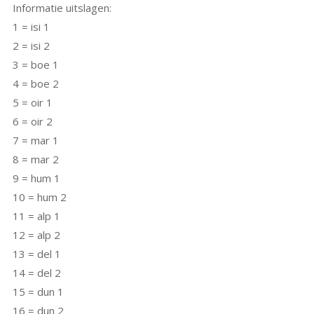
Informatie uitslagen:
1 = isi 1
2 = isi 2
3 = boe 1
4 = boe 2
5 = oir 1
6 = oir 2
7 = mar 1
8 = mar 2
9 = hum 1
10 = hum 2
11 = alp 1
12 = alp 2
13 = del 1
14 = del 2
15 = dun 1
16 = dun 2