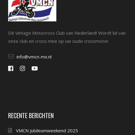
Dé Vintage Motocross Club van Nederland! Wordt lid van
onze club en cross mee op uw oude crossmotor.
info@vmcn-mx.nl
RECENTE BERICHTEN
VMCN Jubileumweekend 2025