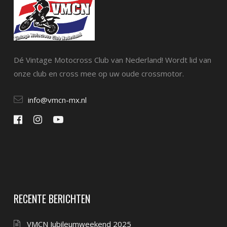
Dé Vintage Motocross Club van Nederland! Wordt lid van
onze club en cross mee op uw oude crossmotor.
info@vmcn-mx.nl
RECENTE BERICHTEN
VMCN Jubileumweekend 2025