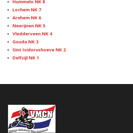
Hummelo NK 8
Lochem NK 7
Arnhem NK 6
Neerijnen NK 5
Vledderveen NK 4
Gouda NK 3
Sint Isidorushoeve NK 2
Delfzijl NK 1