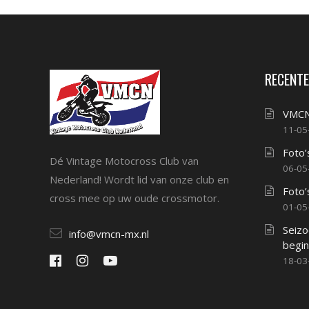
RECENTE
VMCN
11-05
Foto’
Dé Vintage Motocross Club van
06-05
Nederland! Wordt lid van onze club en
Foto’
cross mee op uw oude crossmotor.
01-05
Seizo
info@vmcn-mx.nl
begin
18-03