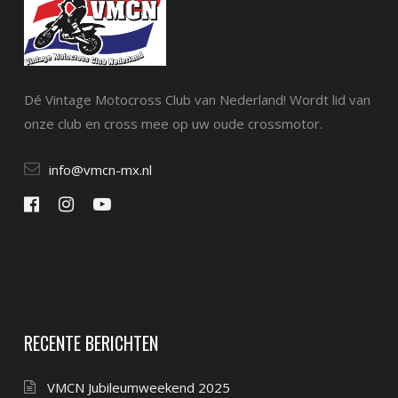
Dé Vintage Motocross Club van Nederland! Wordt lid van
onze club en cross mee op uw oude crossmotor.
info@vmcn-mx.nl
RECENTE BERICHTEN
VMCN Jubileumweekend 2025