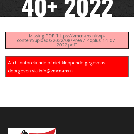
40+ 2022
Missing PDF "https://vmcn-mx.nl/wp-
content/uploads/2022/08/Pre97-40plus-14-07-
2022.pdf".
A.u.b. ontbrekende of niet kloppende gegevens
doorgeven via
info@vmcn-mx.nl