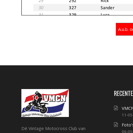
A.u.b.
RECENTE
VMCN
11-05
Foto’
Dé Vintage Motocross Club van
06-05