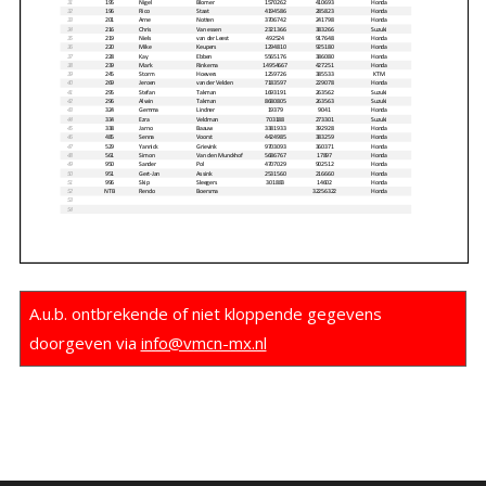
A.u.b. ontbrekende of niet kloppende gegevens
doorgeven via
info@vmcn-mx.nl