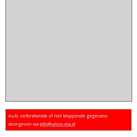
A.u.b. ontbrekende of niet kloppende gegevens
doorgeven via
info@vmcn-mx.nl