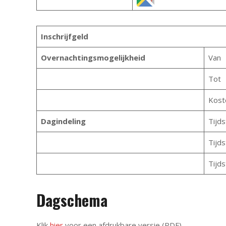
Inschrijfgeld
Overnachtingsmogelijkheid
Van
Tot
Kost
Dagindeling
Tijds
Tijds
Tijd
Dagschema
Klik
hier
voor een afdrukbare versie (PDF).