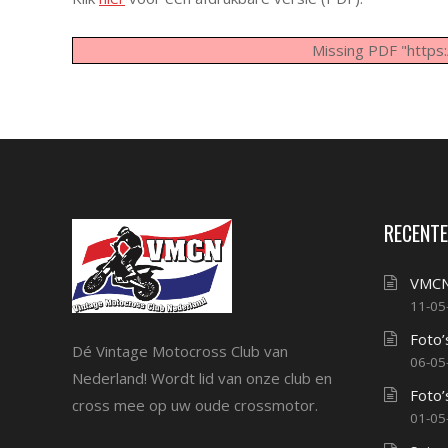
Missing PDF "http
RECENTE
VMCN
11-05
Foto’
Dé Vintage Motocross Club van
06-05
Nederland! Wordt lid van onze club en
Foto’
cross mee op uw oude crossmotor.
01-05