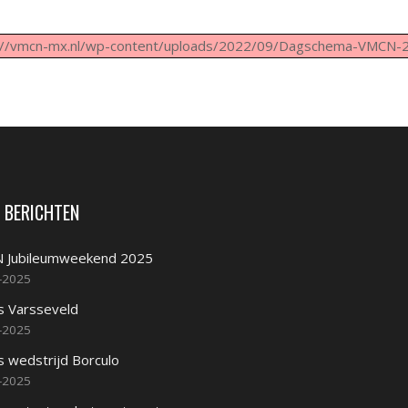
s://vmcn-mx.nl/wp-content/uploads/2022/09/Dagschema-VMCN-
 BERICHTEN
 Jubileumweekend 2025
-2025
s Varsseveld
-2025
s wedstrijd Borculo
-2025