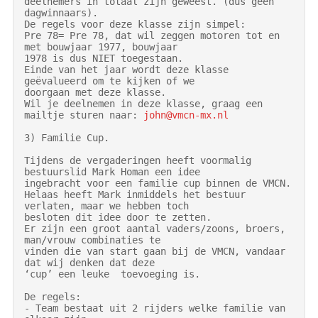
deelnemers in totaal zijn geweest. (dus geen 
dagwinnaars).

De regels voor deze klasse zijn simpel:

Pre 78= Pre 78, dat wil zeggen motoren tot en 
met bouwjaar 1977, bouwjaar

1978 is dus NIET toegestaan.

Einde van het jaar wordt deze klasse 
geëvalueerd om te kijken of we

doorgaan met deze klasse.

Wil je deelnemen in deze klasse, graag een 
mailtje sturen naar: 
john@vmcn-mx.nl
3) Familie Cup.

Tijdens de vergaderingen heeft voormalig 
bestuurslid Mark Homan een idee

ingebracht voor een familie cup binnen de VMCN.

Helaas heeft Mark inmiddels het bestuur 
verlaten, maar we hebben toch

besloten dit idee door te zetten.

Er zijn een groot aantal vaders/zoons, broers, 
man/vrouw combinaties te

vinden die van start gaan bij de VMCN, vandaar 
dat wij denken dat deze

‘cup’ een leuke  toevoeging is.

De regels:

- Team bestaat uit 2 rijders welke familie van 