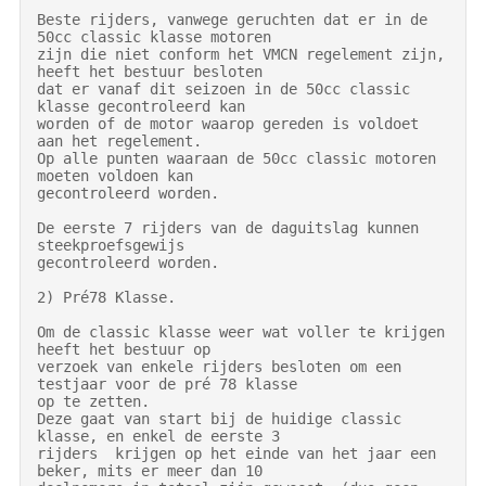
Beste rijders, vanwege geruchten dat er in de 
50cc classic klasse motoren

zijn die niet conform het VMCN regelement zijn, 
heeft het bestuur besloten

dat er vanaf dit seizoen in de 50cc classic 
klasse gecontroleerd kan

worden of de motor waarop gereden is voldoet 
aan het regelement.

Op alle punten waaraan de 50cc classic motoren 
moeten voldoen kan

gecontroleerd worden.

De eerste 7 rijders van de daguitslag kunnen 
steekproefsgewijs

gecontroleerd worden.

2) Pré78 Klasse.

Om de classic klasse weer wat voller te krijgen 
heeft het bestuur op

verzoek van enkele rijders besloten om een 
testjaar voor de pré 78 klasse

op te zetten.

Deze gaat van start bij de huidige classic  
klasse, en enkel de eerste 3

rijders  krijgen op het einde van het jaar een 
beker, mits er meer dan 10
