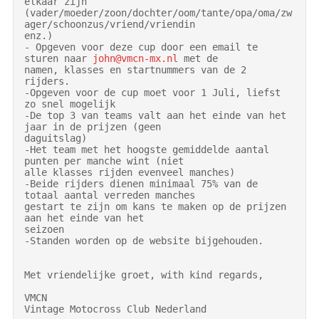
elkaar zijn

(vader/moeder/zoon/dochter/oom/tante/opa/oma/zw
ager/schoonzus/vriend/vriendin

enz.)

- Opgeven voor deze cup door een email te 
sturen naar 
john@vmcn-mx.nl
 met de

namen, klasses en startnummers van de 2 
rijders.

-Opgeven voor de cup moet voor 1 Juli, liefst 
zo snel mogelijk

-De top 3 van teams valt aan het einde van het 
jaar in de prijzen (geen

daguitslag)

-Het team met het hoogste gemiddelde aantal 
punten per manche wint (niet

alle klasses rijden evenveel manches)

-Beide rijders dienen minimaal 75% van de 
totaal aantal verreden manches

gestart te zijn om kans te maken op de prijzen 
aan het einde van het

seizoen

-Standen worden op de website bijgehouden.

Met vriendelijke groet, with kind regards,

VMCN

Vintage Motocross Club Nederland