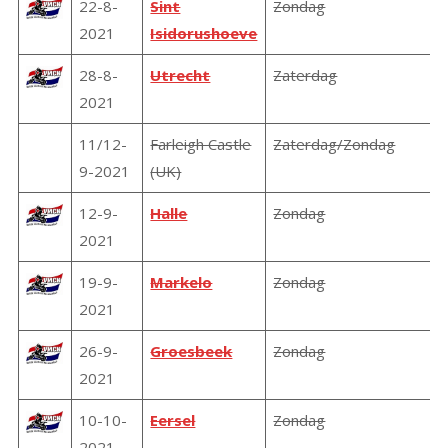
22-8-
Sint
Zondag
2021
Isidorushoeve
28-8-
Utrecht
Zaterdag
2021
11/12-
Farleigh Castle
Zaterdag/Zondag
9-2021
(UK)
12-9-
Halle
Zondag
2021
19-9-
Markelo
Zondag
2021
26-9-
Groesbeek
Zondag
2021
10-10-
Eersel
Zondag
2021