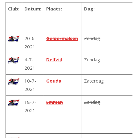
Club:
Datum:
Plaats:
Dag:
20-6-
Geldermalsen
Zondag
2021
4-7-
Delfzijl
Zondag
2021
10-7-
Gouda
Zaterdag
2021
18-7-
Emmen
Zondag
2021