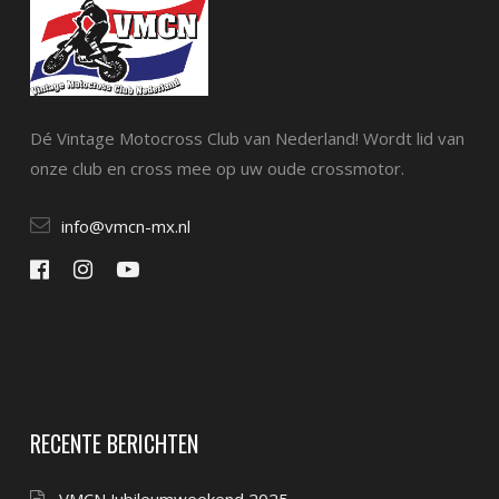
Dé Vintage Motocross Club van Nederland! Wordt lid van
onze club en cross mee op uw oude crossmotor.
info@vmcn-mx.nl
RECENTE BERICHTEN
VMCN Jubileumweekend 2025