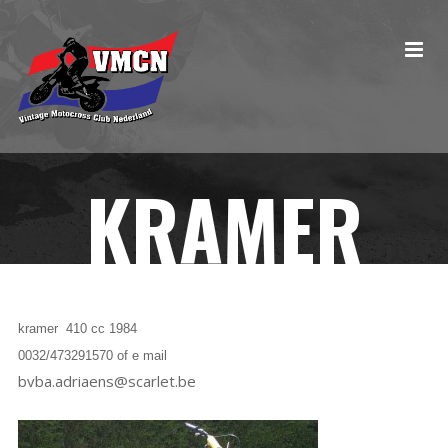
KRAMER
kramer 410 cc 1984
0032/473291570 of e mail
bvba.adriaens@scarlet.be