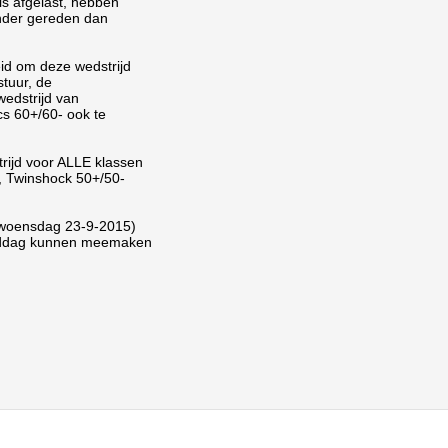
s afgelast, hebben

inder gereden dan

d om deze wedstrijd

tuur, de

dstrijd van

 60+/60- ook te

ijd voor ALLE klassen

, Twinshock 50+/50-

(woensdag 23-9-2015)

ijddag kunnen meemaken
