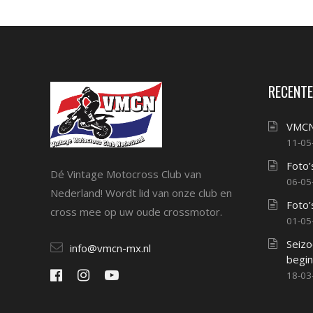
RECENTE
VMCN
11-05
Foto’
Dé Vintage Motocross Club van
06-05
Nederland! Wordt lid van onze club en
Foto’
cross mee op uw oude crossmotor.
01-05
Seizo
info@vmcn-mx.nl
begin
18-03