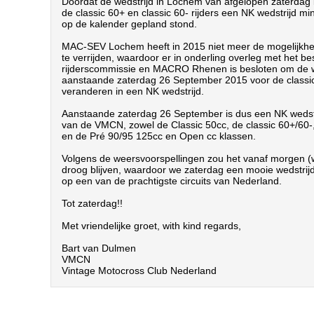
Doordat de wedstrijd in Lochem van afgelopen zaterdag i
de classic 60+ en classic 60- rijders een NK wedstrijd m
op de kalender gepland stond.

MAC-SEV Lochem heeft in 2015 niet meer de mogelijkhei
te verrijden, waardoor er in onderling overleg met het bes
rijderscommissie en MACRO Rhenen is besloten om de we
aanstaande zaterdag 26 September 2015 voor de classics
veranderen in een NK wedstrijd.

Aanstaande zaterdag 26 September is dus een NK wedstr
van de VMCN, zowel de Classic 50cc, de classic 60+/60-
en de Pré 90/95 125cc en Open cc klassen.

Volgens de weersvoorspellingen zou het vanaf morgen 
droog blijven, waardoor we zaterdag een mooie wedstr
op een van de prachtigste circuits van Nederland.

Tot zaterdag!!

Met vriendelijke groet, with kind regards,

Bart van Dulmen

VMCN

Vintage Motocross Club Nederland