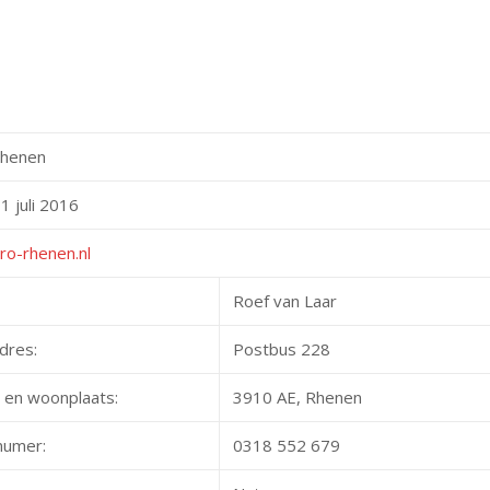
henen
1 juli 2016
o-rhenen.nl
Roef van Laar
adres:
Postbus 228
 en woonplaats:
3910 AE, Rhenen
numer:
0318 552 679