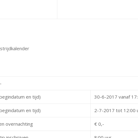
trijdkalender
-
begindatum en tijd)
30-6-2017 vanaf 17:
begindatum en tijd)
2-7-2017 tot 12:00 
en overnachting
€ 0,-
tip inschrijven
8:00 uur