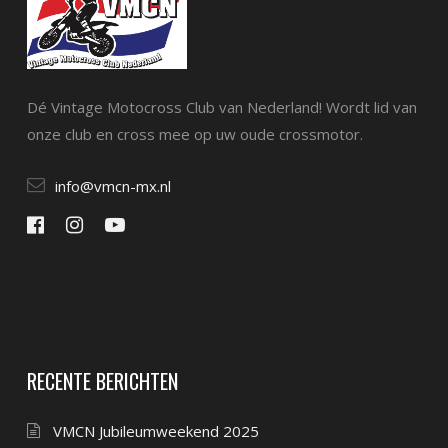
Dé Vintage Motocross Club van Nederland! Wordt lid van
onze club en cross mee op uw oude crossmotor.
info@vmcn-mx.nl
RECENTE BERICHTEN
VMCN Jubileumweekend 2025