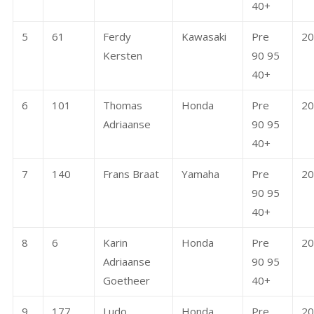
40+
5
61
Ferdy
Kawasaki
Pre
20
Kersten
90 95
40+
6
101
Thomas
Honda
Pre
20
Adriaanse
90 95
40+
7
140
Frans Braat
Yamaha
Pre
20
90 95
40+
8
6
Karin
Honda
Pre
20
Adriaanse
90 95
Goetheer
40+
9
177
Ludo
Honda
Pre
20