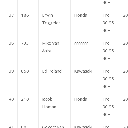
40+
37
186
Erwin
Honda
Pre
20
Teggeler
90 95
40+
38
733
Mike van
???????
Pre
20
Aalst
90 95
40+
39
850
Ed Poland
Kawasaki
Pre
20
90 95
40+
40
210
Jacob
Honda
Pre
20
Homan
90 95
40+
41
80
Govert van
Kawasaki
Pre
20