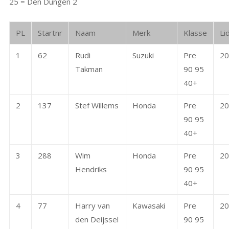
25 = Den Dungen 2
PL
Startnr
Naam
Merk
Klasse
Li
1
62
Rudi
Suzuki
Pre
20
Takman
90 95
40+
2
137
Stef Willems
Honda
Pre
20
90 95
40+
3
288
Wim
Honda
Pre
20
Hendriks
90 95
40+
4
77
Harry van
Kawasaki
Pre
20
den Deijssel
90 95