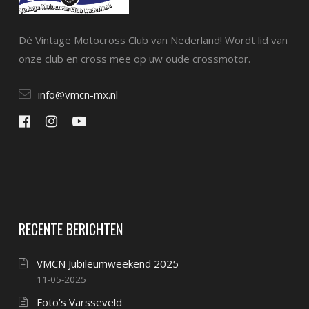
Dé Vintage Motocross Club van Nederland! Wordt lid van
onze club en cross mee op uw oude crossmotor.
info@vmcn-mx.nl
RECENTE BERICHTEN
VMCN Jubileumweekend 2025
11-05-2025
Foto’s Varsseveld