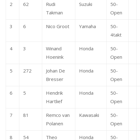
2
62
Rudi
Suzuki
50-
Takman
Open
3
6
Nico Groot
Yamaha
50-
4takt
4
3
Winand
Honda
50-
Hoenink
Open
5
272
Johan De
Honda
50-
Bresser
Open
6
5
Hendrik
Honda
50-
Hartlief
Open
7
81
Remco van
Kawasaki
50-
Polanen
Open
8
54
Theo
Honda
50-