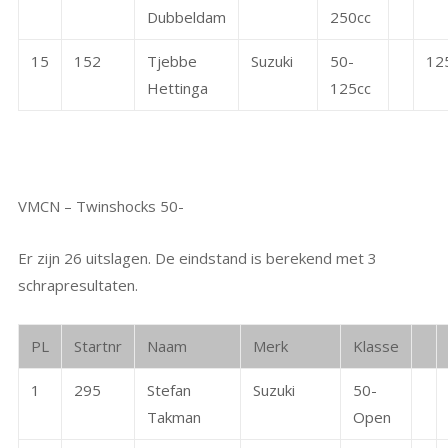
Dubbeldam
250cc
15
152
Tjebbe
Suzuki
50-
12
Hettinga
125cc
VMCN – Twinshocks 50-
Er zijn 26 uitslagen. De eindstand is berekend met 3
schrapresultaten.
PL
Startnr
Naam
Merk
Klasse
1
295
Stefan
Suzuki
50-
Takman
Open