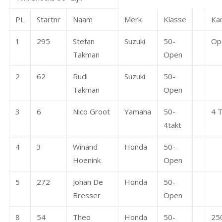
PL
Startnr
Naam
Merk
Klasse
Ka
1
295
Stefan
Suzuki
50-
Op
Takman
Open
2
62
Rudi
Suzuki
50-
Takman
Open
3
6
Nico Groot
Yamaha
50-
4 T
4takt
4
3
Winand
Honda
50-
Hoenink
Open
5
272
Johan De
Honda
50-
Bresser
Open
8
54
Theo
Honda
50-
25