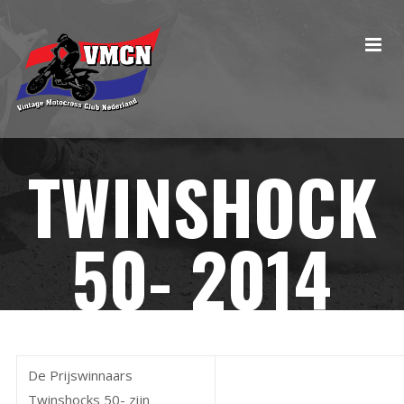
TWINSHOCK
50- 2014
De Prijswinnaars
Twinshocks 50- zijn