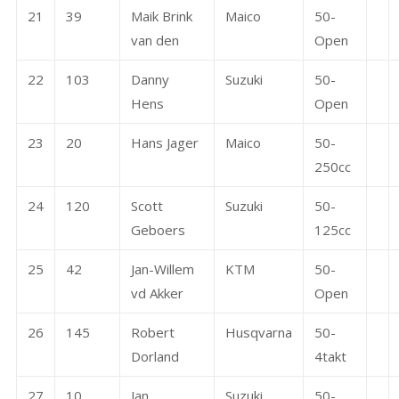
21
39
Maik Brink
Maico
50-
van den
Open
22
103
Danny
Suzuki
50-
Hens
Open
23
20
Hans Jager
Maico
50-
250cc
24
120
Scott
Suzuki
50-
Geboers
125cc
25
42
Jan-Willem
KTM
50-
vd Akker
Open
26
145
Robert
Husqvarna
50-
Dorland
4takt
27
10
Jan
Suzuki
50-