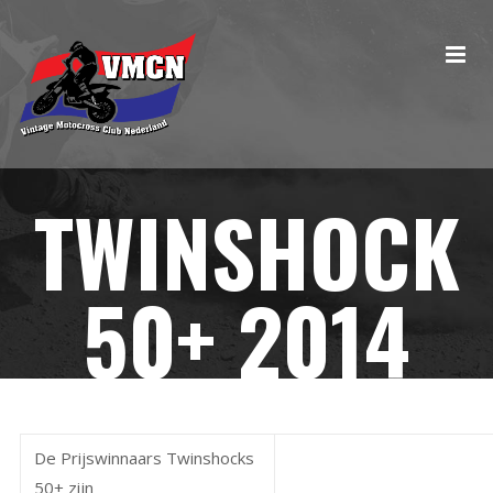
TWINSHOCK
50+ 2014
De Prijswinnaars Twinshocks
50+ zijn