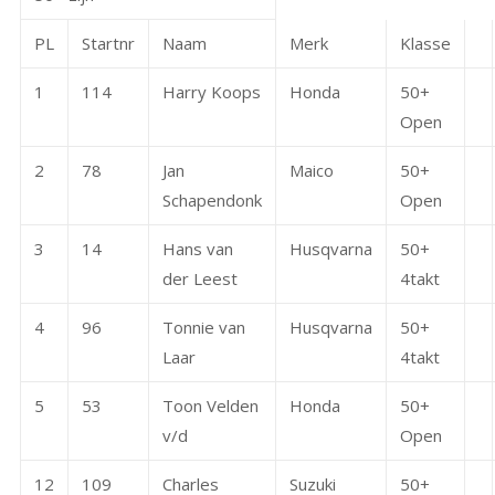
PL
Startnr
Naam
Merk
Klasse
1
114
Harry Koops
Honda
50+
Open
2
78
Jan
Maico
50+
Schapendonk
Open
3
14
Hans van
Husqvarna
50+
der Leest
4takt
4
96
Tonnie van
Husqvarna
50+
Laar
4takt
5
53
Toon Velden
Honda
50+
v/d
Open
12
109
Charles
Suzuki
50+