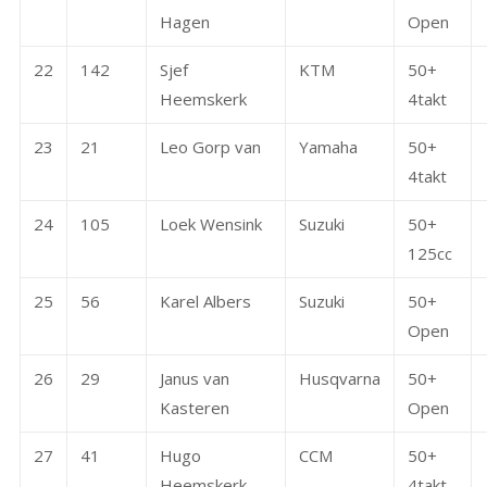
Hagen
Open
22
142
Sjef
KTM
50+
Heemskerk
4takt
23
21
Leo Gorp van
Yamaha
50+
4takt
24
105
Loek Wensink
Suzuki
50+
125cc
25
56
Karel Albers
Suzuki
50+
Open
26
29
Janus van
Husqvarna
50+
Kasteren
Open
27
41
Hugo
CCM
50+
Heemskerk
4takt