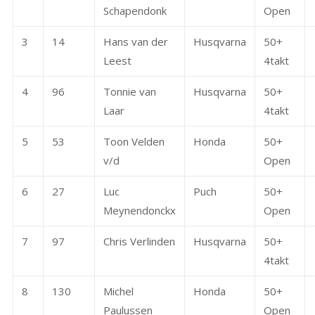
Schapendonk
Open
3
14
Hans van der
Husqvarna
50+
Leest
4takt
4
96
Tonnie van
Husqvarna
50+
Laar
4takt
5
53
Toon Velden
Honda
50+
v/d
Open
6
27
Luc
Puch
50+
Meynendonckx
Open
7
97
Chris Verlinden
Husqvarna
50+
4takt
8
130
Michel
Honda
50+
Paulussen
Open