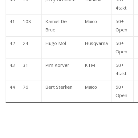
4takt
41
108
Kamiel De
Maico
50+
Brue
Open
42
24
Hugo Mol
Husqvarna
50+
Open
43
31
Pim Korver
KTM
50+
4takt
44
76
Bert Sterken
Maico
50+
Open