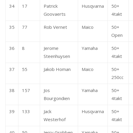
34
17
Patrick
Husqvarna
50+
Goovaerts
4takt
35
77
Rob Vernet
Maico
50+
Open
36
8
Jerome
Yamaha
50+
Steenhuysen
4takt
37
55
Jakob Homan
Maico
50+
250cc
38
157
Jos
Yamaha
50+
Bourgondien
4takt
39
133
Jack
Husqvarna
50+
Westerhof
4takt
40
50
Jerry Grobben
Yamaha
50+