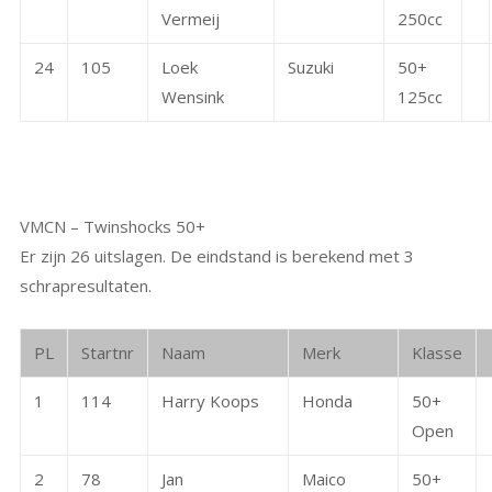
Vermeij
250cc
24
105
Loek
Suzuki
50+
Wensink
125cc
VMCN – Twinshocks 50+
Er zijn 26 uitslagen. De eindstand is berekend met 3
schrapresultaten.
PL
Startnr
Naam
Merk
Klasse
1
114
Harry Koops
Honda
50+
Open
2
78
Jan
Maico
50+