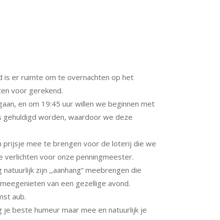
 is er ruimte om te overnachten op het
sten voor gerekend.
gaan, en om 19:45 uur willen we beginnen met
naars gehuldigd worden, waardoor we deze
prijsje mee te brengen voor de loterij die we
e verlichten voor onze penningmeester.
 natuurlijk zijn ,,aanhang” meebrengen die
er meegenieten van een gezellige avond.
mst aub.
g je beste humeur maar mee en natuurlijk je