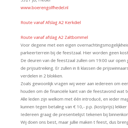
www.boerengolfhedel.nl
Route vanaf Afslag A2 Kerkdiel
Route vanaf afslag A2 Zaltbommel
Voor degene met een eigen overnachtingsmogelijkheid
parkeerterrein bij de feestzaal. Hier worden geen ko
De deuren van de feestzaal zullen om 19:00 uur open 
de prijsuitreiking. Er zullen in 8 klassen de prijswin
verdelen in 2 blokken.
Zoals gewoonlijk vragen wij weer aan iedereen om een 
houden om de financiële kant van de feestavond wat t
Alle leden zijn welkom met één introducé, en ieder mag
kunnen tegen betaling van € 10,- p.p. (kostprijs) lekk
Iedereen graag de presentielijst tekenen bij binnenko
Wij doen ons best, maar jullie maken t feest, dus bren