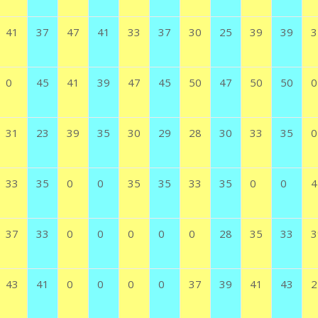
41
37
47
41
33
37
30
25
39
39
3
0
45
41
39
47
45
50
47
50
50
0
31
23
39
35
30
29
28
30
33
35
0
33
35
0
0
35
35
33
35
0
0
4
37
33
0
0
0
0
0
28
35
33
3
43
41
0
0
0
0
37
39
41
43
2