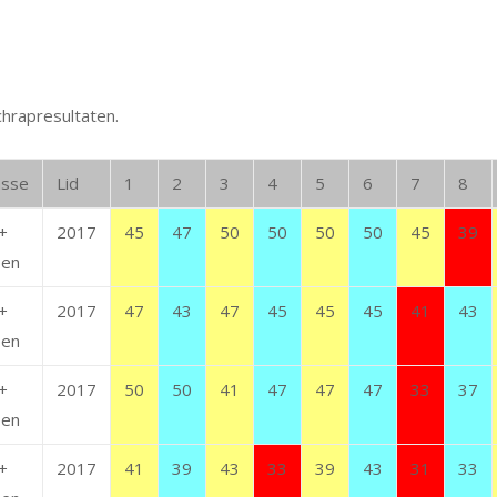
chrapresultaten.
asse
Lid
1
2
3
4
5
6
7
8
+
2017
45
47
50
50
50
50
45
39
en
+
2017
47
43
47
45
45
45
41
43
en
+
2017
50
50
41
47
47
47
33
37
en
+
2017
41
39
43
33
39
43
31
33