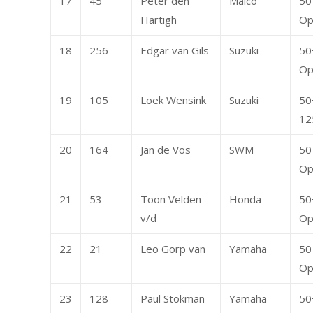
17
45
Peter den
Maico
50
Hartigh
Op
18
256
Edgar van Gils
Suzuki
50
Op
19
105
Loek Wensink
Suzuki
50
12
20
164
Jan de Vos
SWM
50
Op
21
53
Toon Velden
Honda
50
v/d
Op
22
21
Leo Gorp van
Yamaha
50
Op
23
128
Paul Stokman
Yamaha
50