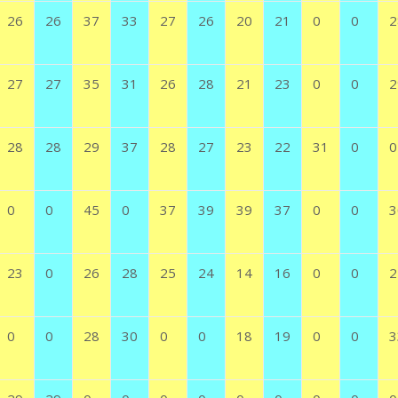
26
26
37
33
27
26
20
21
0
0
2
27
27
35
31
26
28
21
23
0
0
2
28
28
29
37
28
27
23
22
31
0
0
0
0
45
0
37
39
39
37
0
0
3
23
0
26
28
25
24
14
16
0
0
2
0
0
28
30
0
0
18
19
0
0
3