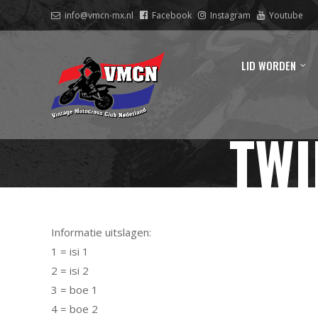
info@vmcn-mx.nl
Facebook
Instagram
Youtube
LID WORDEN
TWI
Informatie uitslagen:
1 = isi 1
2 = isi 2
3 = boe 1
4 = boe 2