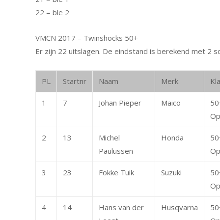
22 = ble 2
VMCN 2017 – Twinshocks 50+
Er zijn 22 uitslagen. De eindstand is berekend met 2 s
PL
Startnr
Naam
Merk
Kl
1
7
Johan Pieper
Maico
50
Op
2
13
Michel
Honda
50
Paulussen
Op
3
23
Fokke Tuik
Suzuki
50
Op
4
14
Hans van der
Husqvarna
50