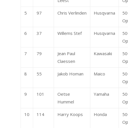
Leest
Op
5
97
Chris Verlinden
Husqvarna
50
Op
6
37
Willems Stef
Husqvarna
50
Op
7
79
Jean Paul
Kawasaki
50
Claessen
Op
8
55
Jakob Homan
Maico
50
Op
9
101
Oetse
Yamaha
50
Hummel
Op
10
114
Harry Koops
Honda
50
Op