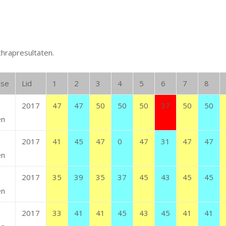
chrapresultaten.
sse
Lid
1
2
3
4
5
6
7
8
2017
47
47
50
50
50
37
50
50
en
2017
41
45
47
0
47
31
47
47
en
2017
35
39
35
37
45
43
45
45
en
2017
33
41
41
45
43
45
41
41