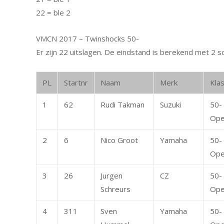
22 = ble 2
VMCN 2017 – Twinshocks 50-
Er zijn 22 uitslagen. De eindstand is berekend met 2 s
PL
Startnr
Naam
Merk
Kla
1
62
Rudi Takman
Suzuki
50-
Op
2
6
Nico Groot
Yamaha
50-
Op
3
26
Jurgen
CZ
50-
Schreurs
Op
4
311
Sven
Yamaha
50-