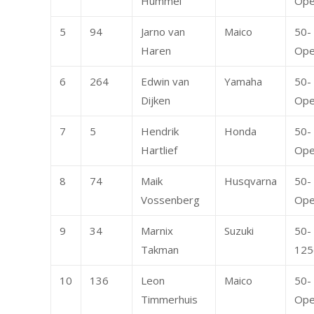
Hummel
Op
5
94
Jarno van
Maico
50-
Haren
Op
6
264
Edwin van
Yamaha
50-
Dijken
Op
7
5
Hendrik
Honda
50-
Hartlief
Op
8
74
Maik
Husqvarna
50-
Vossenberg
Op
9
34
Marnix
Suzuki
50-
Takman
125
10
136
Leon
Maico
50-
Timmerhuis
Op