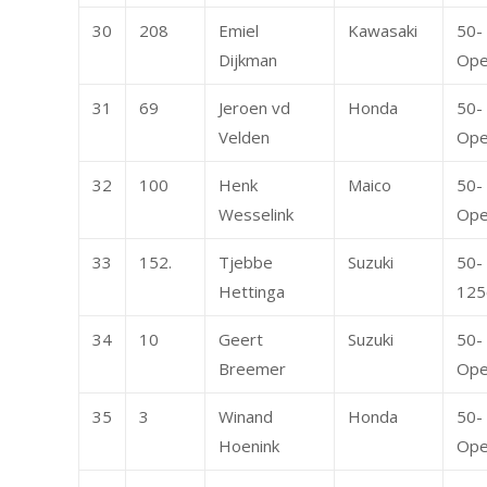
30
208
Emiel
Kawasaki
50-
Dijkman
Op
31
69
Jeroen vd
Honda
50-
Velden
Op
32
100
Henk
Maico
50-
Wesselink
Op
33
152.
Tjebbe
Suzuki
50-
Hettinga
125
34
10
Geert
Suzuki
50-
Breemer
Op
35
3
Winand
Honda
50-
Hoenink
Op