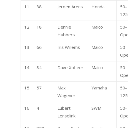
11
38
Jeroen Arens
Honda
50-
125
12
18
Dennie
Maico
50-
Hubbers
Op
13
66
Iris Willems
Maico
50-
Op
14
84
Dave Xofleer
Maico
50-
Op
15
57
Max
Yamaha
50-
Wagener
125
16
4
Lubert
SWM
50-
Lenselink
Op