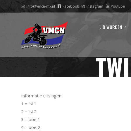
info@vmcn-mx.nl
Facebook
Instagram
Youtube
LID WORDEN
TWI
Informatie uitslagen:
1 = isi 1
2 = isi 2
3 = boe 1
4 = boe 2