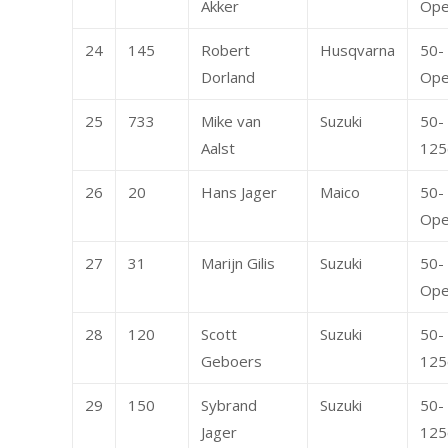
Akker
Op
24
145
Robert
Husqvarna
50-
Dorland
Op
25
733
Mike van
Suzuki
50-
Aalst
125
26
20
Hans Jager
Maico
50-
Op
27
31
Marijn Gilis
Suzuki
50-
Op
28
120
Scott
Suzuki
50-
Geboers
125
29
150
Sybrand
Suzuki
50-
Jager
125