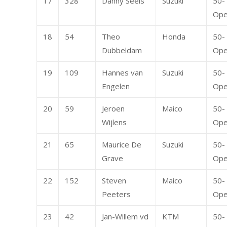
17
328
Danny Seels
Suzuki
50-
Op
18
54
Theo
Honda
50-
Dubbeldam
Op
19
109
Hannes van
Suzuki
50-
Engelen
Op
20
59
Jeroen
Maico
50-
Wijlens
Op
21
65
Maurice De
Suzuki
50-
Grave
Op
22
152
Steven
Maico
50-
Peeters
Op
23
42
Jan-Willem vd
KTM
50-