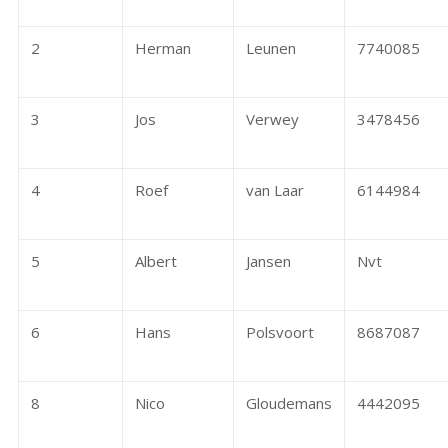
2
Herman
Leunen
7740085
3
Jos
Verwey
3478456
4
Roef
van Laar
6144984
5
Albert
Jansen
Nvt
6
Hans
Polsvoort
8687087
8
Nico
Gloudemans
4442095