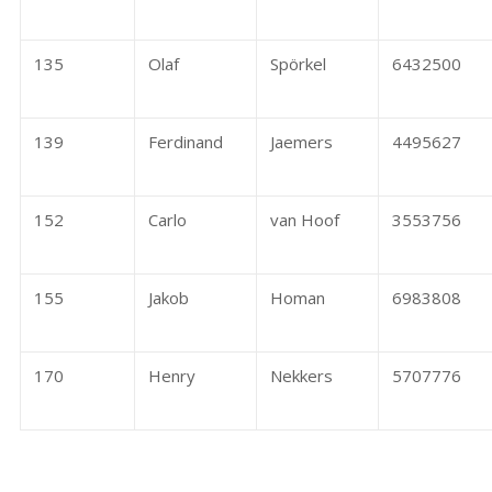
135
Olaf
Spörkel
6432500
139
Ferdinand
Jaemers
4495627
152
Carlo
van Hoof
3553756
155
Jakob
Homan
6983808
170
Henry
Nekkers
5707776