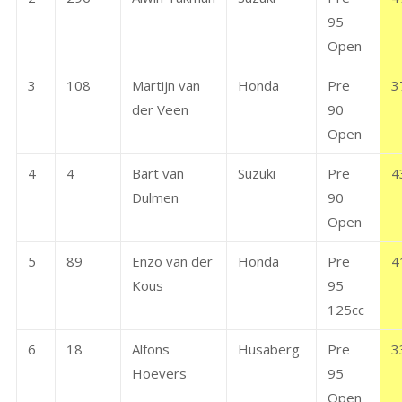
95
Open
3
108
Martijn van
Honda
Pre
3
der Veen
90
Open
4
4
Bart van
Suzuki
Pre
4
Dulmen
90
Open
5
89
Enzo van der
Honda
Pre
4
Kous
95
125cc
6
18
Alfons
Husaberg
Pre
3
Hoevers
95
Open