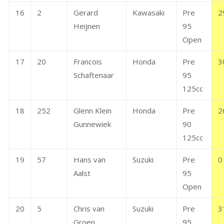
16
2
Gerard
Kawasaki
Pre
2
Heijnen
95
Open
17
20
Francois
Honda
Pre
3
Schaftenaar
95
125cc
18
252
Glenn Klein
Honda
Pre
2
Gunnewiek
90
125cc
19
57
Hans van
Suzuki
Pre
0
Aalst
95
Open
20
5
Chris van
Suzuki
Pre
3
Groen
95