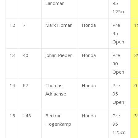
Landman
95
125cc
12
7
Mark Homan
Honda
Pre
1
95
Open
13
40
Johan Pieper
Honda
Pre
3
90
Open
14
67
Thomas
Honda
Pre
0
Adriaanse
95
Open
15
148
Bertran
Honda
Pre
3
Hogenkamp
95
125cc