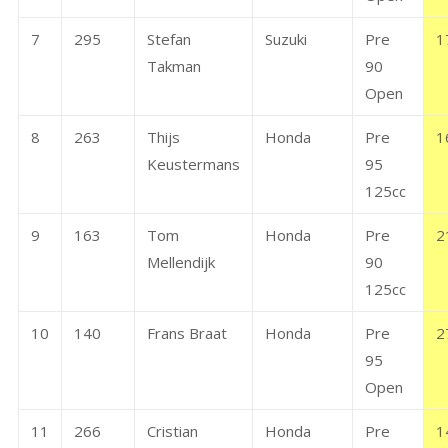
7
295
Stefan
Suzuki
Pre
1
Takman
90
Open
8
263
Thijs
Honda
Pre
1
Keustermans
95
125cc
9
163
Tom
Honda
Pre
2
Mellendijk
90
125cc
10
140
Frans Braat
Honda
Pre
2
95
Open
11
266
Cristian
Honda
Pre
1