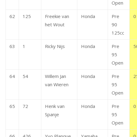
Open
62
125
Freekie van
Honda
Pre
0
het Wout
90
125cc
63
1
Ricky Nijs
Honda
Pre
5
95
Open
64
54
Willem Jan
Honda
Pre
2
van Wieren
95
Open
65
72
Henk van
Honda
Pre
0
Spanje
95
Open
66
426
Yvo Planque
Yamaha
Pre
0