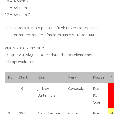
30 = Alphen 2
31 = Arhnem 1
32 = Arhnem 2
Dennis Bouwkamp 5 punten aftrek Beker niet ophalen
Geldermalsen zonder afmelden aan VMCN Bestuur
VMCN 2016 – Pre 90/95
Er zijn 32 uitslagen. De eindstand is berekend met 3
schrapresultaten.
PL
Startnr
Naam
Merk
Klasse
1
1
19
Jeffrey
Kawasaki
Pre
1
Buitenhuis
95
Open
2
296
Alwin Takman
Suzuki
Pre
4