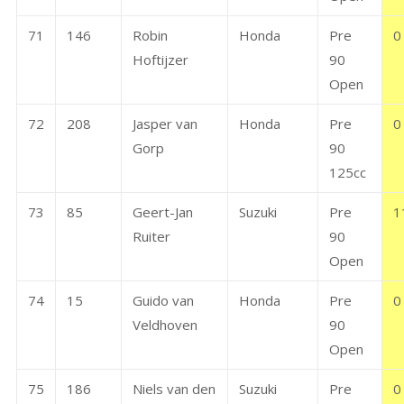
71
146
Robin
Honda
Pre
0
Hoftijzer
90
Open
72
208
Jasper van
Honda
Pre
0
Gorp
90
125cc
73
85
Geert-Jan
Suzuki
Pre
1
Ruiter
90
Open
74
15
Guido van
Honda
Pre
0
Veldhoven
90
Open
75
186
Niels van den
Suzuki
Pre
0