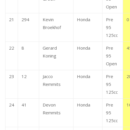
Open
21
294
Kevin
Honda
Pre
0
Broekhof
95
125cc
22
8
Gerard
Honda
Pre
4
Koning
95
Open
23
12
Jacco
Honda
Pre
2
Remmits
95
125cc
24
41
Devon
Honda
Pre
1
Remmits
95
125cc