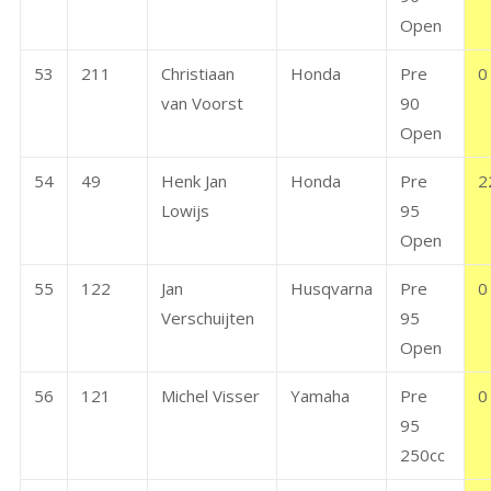
Open
53
211
Christiaan
Honda
Pre
0
van Voorst
90
Open
54
49
Henk Jan
Honda
Pre
2
Lowijs
95
Open
55
122
Jan
Husqvarna
Pre
0
Verschuijten
95
Open
56
121
Michel Visser
Yamaha
Pre
0
95
250cc