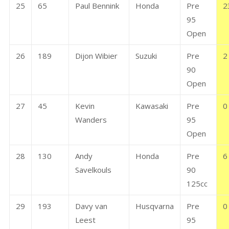
25
65
Paul Bennink
Honda
Pre
2
95
Open
26
189
Dijon Wibier
Suzuki
Pre
2
90
Open
27
45
Kevin
Kawasaki
Pre
0
Wanders
95
Open
28
130
Andy
Honda
Pre
6
Savelkouls
90
125cc
29
193
Davy van
Husqvarna
Pre
0
Leest
95