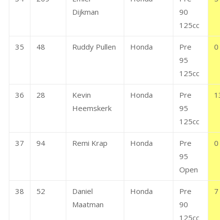
Dijkman
90
125cc
35
48
Ruddy Pullen
Honda
Pre
0
95
125cc
36
28
Kevin
Honda
Pre
1
Heemskerk
95
125cc
37
94
Remi Krap
Honda
Pre
0
95
Open
38
52
Daniel
Honda
Pre
7
Maatman
90
125cc