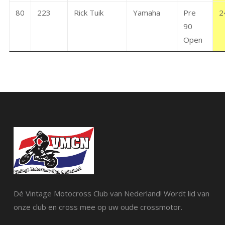
80
223
Rick Tuik
Yamaha
Pre
2
90
Open
Dé Vintage Motocross Club van Nederland! Wordt lid van
onze club en cross mee op uw oude crossmotor.