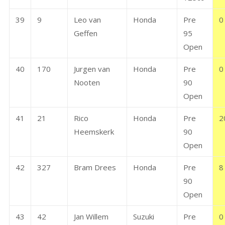
39
9
Leo van
Honda
Pre
0
Geffen
95
Open
40
170
Jurgen van
Honda
Pre
0
Nooten
90
Open
41
21
Rico
Honda
Pre
2
Heemskerk
90
Open
42
327
Bram Drees
Honda
Pre
8
90
Open
43
42
Jan Willem
Suzuki
Pre
0