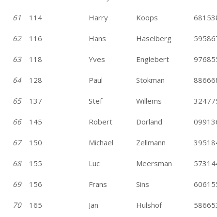
61
114
Harry
Koops
68153
62
116
Hans
Haselberg
59586
63
118
Yves
Englebert
97685
64
128
Paul
Stokman
88666
65
137
Stef
Willems
32477
66
145
Robert
Dorland
09913
67
150
Michael
Zellmann
39518
68
155
Luc
Meersman
57314
69
156
Frans
Sins
60615
70
165
Jan
Hulshof
58665