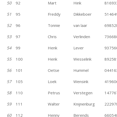
50
92
Mart
Hink
81693
51
95
Freddy
Dikkeboer
51464
52
96
Tonnie
van laar
69852
53
97
Chris
Verlinden
73668
54
99
Henk
Lever
93756
55
100
Henk
Wesselink
89258
56
101
Oetse
Hummel
04416
57
105
Loek
Wensink
41960
58
110
Petrus
Verstegen
14776
59
111
Walter
Knijnenburg
22297
60
112
Henny
Berends
66054