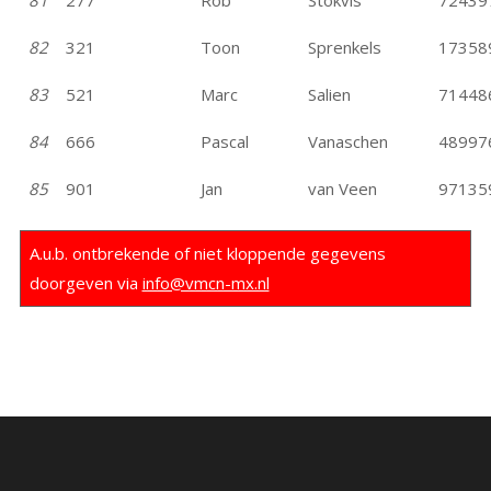
81
277
Rob
Stokvis
72439
82
321
Toon
Sprenkels
17358
83
521
Marc
Salien
71448
84
666
Pascal
Vanaschen
48997
85
901
Jan
van Veen
97135
A.u.b. ontbrekende of niet kloppende gegevens
doorgeven via
info@vmcn-mx.nl