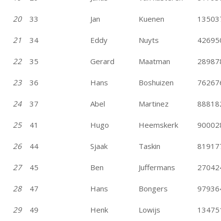
20
33
Jan
Kuenen
13503
21
34
Eddy
Nuyts
42695
22
35
Gerard
Maatman
28987
23
36
Hans
Boshuizen
76267
24
37
Abel
Martinez
88818
25
41
Hugo
Heemskerk
90002
26
44
Sjaak
Taskin
81917
27
45
Ben
Juffermans
27042
28
47
Hans
Bongers
97936
29
49
Henk
Lowijs
13475