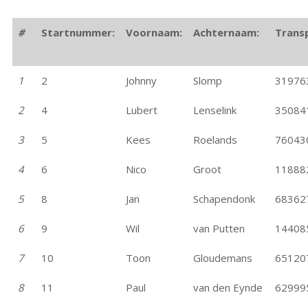
#
Startnummer:
Voornaam:
Achternaam:
Trans
1
2
Johnny
Slomp
31976
2
4
Lubert
Lenselink
35084
3
5
Kees
Roelands
76043
4
6
Nico
Groot
11888
5
8
Jan
Schapendonk
68362
6
9
Wil
van Putten
14408
7
10
Toon
Gloudemans
65120
8
11
Paul
van den Eynde
62999