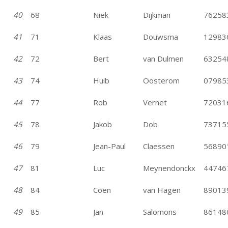
40
68
Niek
Dijkman
76258
41
71
Klaas
Douwsma
12983
42
72
Bert
van Dulmen
63254
43
74
Huib
Oosterom
07985
44
77
Rob
Vernet
72031
45
78
Jakob
Dob
73715
46
79
Jean-Paul
Claessen
56890
47
81
Luc
Meynendonckx
44746
48
84
Coen
van Hagen
89013
49
85
Jan
Salomons
86148