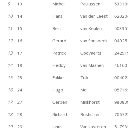
9
13
Michel
Paulussen
53318
10
14
Hans
van der Leest
62020
11
15
Bert
van Keulen
50335
12
16
Gerard
van Sonsbeek
04925
13
17
Patrick
Goovaerts
24291
14
19
Heddy
van Maanen
46160
15
23
Fokke
Tuik
00402
16
24
Hugo
Mol
05716
17
27
Gerben
Minkhorst
98083
18
28
Richard
Boshuizen
70672
19
29
Janus
Van kasteren
51793