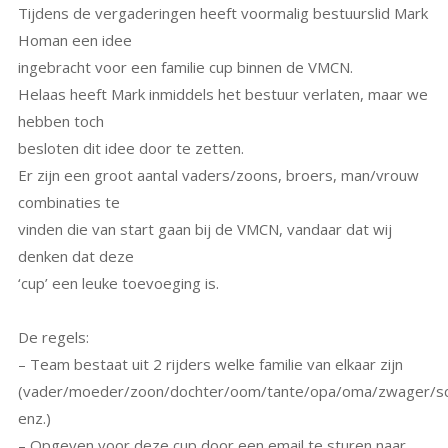
Tijdens de vergaderingen heeft voormalig bestuurslid Mark
Homan een idee
ingebracht voor een familie cup binnen de VMCN.
Helaas heeft Mark inmiddels het bestuur verlaten, maar we
hebben toch
besloten dit idee door te zetten.
Er zijn een groot aantal vaders/zoons, broers, man/vrouw
combinaties te
vinden die van start gaan bij de VMCN, vandaar dat wij
denken dat deze
‘cup’ een leuke toevoeging is.
De regels:
– Team bestaat uit 2 rijders welke familie van elkaar zijn
(vader/moeder/zoon/dochter/oom/tante/opa/oma/zwager/sch
enz.)
– Opgeven voor deze cup door een email te sturen naar