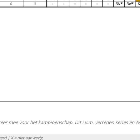
.
eer mee voor het kampioenschap. Dit i.v.m. verreden series en A/B
eerd | X = niet aanwezig