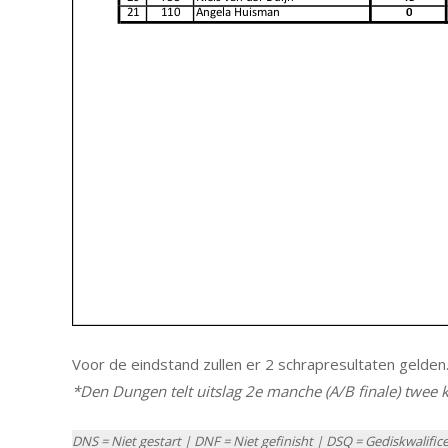
Voor de eindstand zullen er 2 schrapresultaten gelden
*Den Dungen telt uitslag 2e manche (A/B finale) twee k
DNS = Niet gestart | DNF = Niet gefinisht | DSQ = Gediskwalific