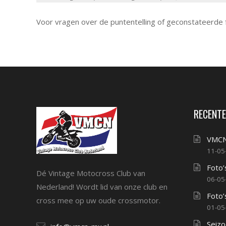
Voor vragen over de puntentelling of geconstateerde
RECENTE
VMCN
11-05
Foto’
Dé Vintage Motocross Club van
06-05
Nederland! Wordt lid van onze club en
Foto’
cross mee op uw oude crossmotor.
01-05
Seizo