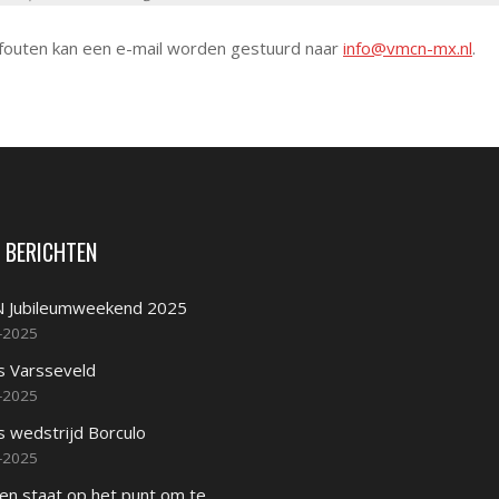
 fouten kan een e-mail worden gestuurd naar
info@vmcn-mx.nl
.
 BERICHTEN
 Jubileumweekend 2025
-2025
s Varsseveld
-2025
s wedstrijd Borculo
-2025
en staat op het punt om te