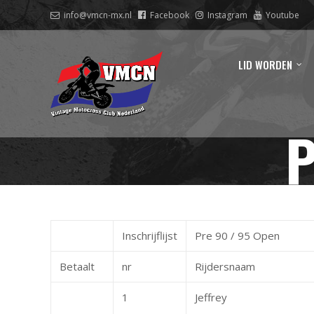
info@vmcn-mx.nl
Facebook
Instagram
Youtube
LID WORDEN
P
Inschrijflijst
Pre 90 / 95 Open
Betaalt
nr
Rijdersnaam
1
Jeffrey