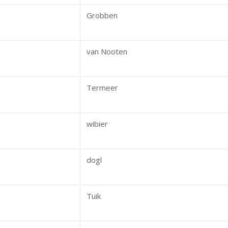
Grobben
van Nooten
Termeer
wibier
dogl
Tuik