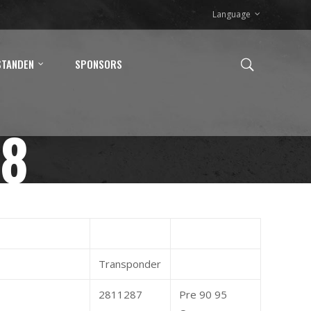
Language
STANDEN
SPONSORS
18
Transponder
2811287
Pre 90 95