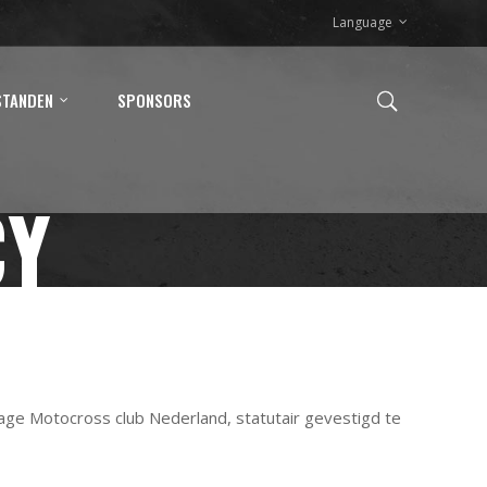
Language
STANDEN
SPONSORS
CY
age Motocross club Nederland, statutair gevestigd te