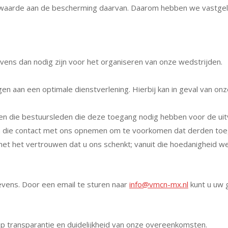
e waarde aan de bescherming daarvan. Daarom hebben we vastge
;
ens dan nodig zijn voor het organiseren van onze wedstrijden.
gen aan een optimale dienstverlening. Hierbij kan in geval van 
een die bestuursleden die deze toegang nodig hebben voor de ui
nsen die contact met ons opnemen om te voorkomen dat derden to
met het vertrouwen dat u ons schenkt; vanuit die hoedanigheid w
evens. Door een email te sturen naar
info@vmcn-mx.nl
kunt u uw 
op transparantie en duidelijkheid van onze overeenkomsten.