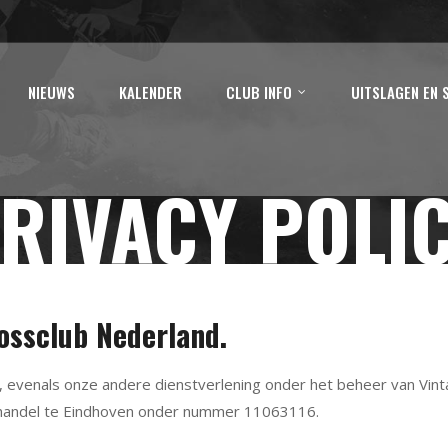
NIEUWS
KALENDER
CLUB INFO
UITSLAGEN EN 
RIVACY POLI
ossclub Nederland.
 evenals onze andere dienstverlening onder het beheer van Vint
handel te Eindhoven onder nummer 11063116.