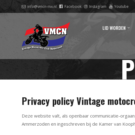
info@vmcn-mx.nl
Facebook
Instagram
Youtube
LID WORDEN
P
Privacy policy Vintage motocr
Deze website valt, als openbaar communicatie-orgaan,
Ammerzoden en ingeschreven bij de Kamer van Koop