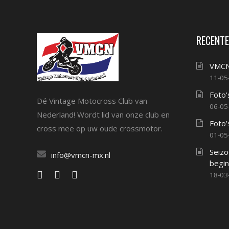
RECENTE
VMCN
11-05
Foto’
Dé Vintage Motocross Club van
06-05
Nederland! Wordt lid van onze club en
Foto’
cross mee op uw oude crossmotor.
01-05
Seizo
info@vmcn-mx.nl
begin
18-03