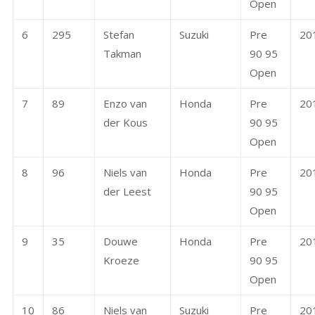
Open
6
295
Stefan
Suzuki
Pre
20
Takman
90 95
Open
7
89
Enzo van
Honda
Pre
20
der Kous
90 95
Open
8
96
Niels van
Honda
Pre
20
der Leest
90 95
Open
9
35
Douwe
Honda
Pre
20
Kroeze
90 95
Open
10
86
Niels van
Suzuki
Pre
20