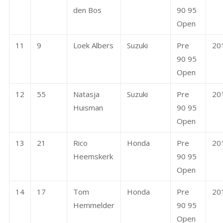
den Bos
90 95
Open
11
9
Loek Albers
Suzuki
Pre
20
90 95
Open
12
55
Natasja
Suzuki
Pre
20
Huisman
90 95
Open
13
21
Rico
Honda
Pre
20
Heemskerk
90 95
Open
14
17
Tom
Honda
Pre
20
Hemmelder
90 95
Open