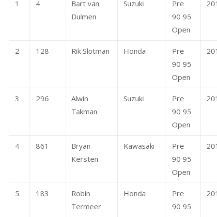
1
4
Bart van
Suzuki
Pre
20
Dulmen
90 95
Open
2
128
Rik Slotman
Honda
Pre
20
90 95
Open
3
296
Alwin
Suzuki
Pre
20
Takman
90 95
Open
4
861
Bryan
Kawasaki
Pre
20
Kersten
90 95
Open
5
183
Robin
Honda
Pre
20
Termeer
90 95