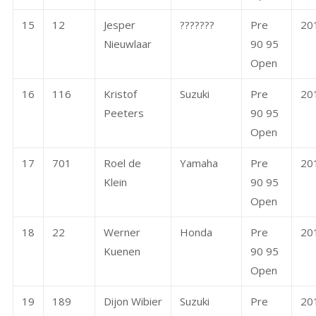
15
12
Jesper
???????
Pre
20
Nieuwlaar
90 95
Open
16
116
Kristof
Suzuki
Pre
20
Peeters
90 95
Open
17
701
Roel de
Yamaha
Pre
20
Klein
90 95
Open
18
22
Werner
Honda
Pre
20
Kuenen
90 95
Open
19
189
Dijon Wibier
Suzuki
Pre
20