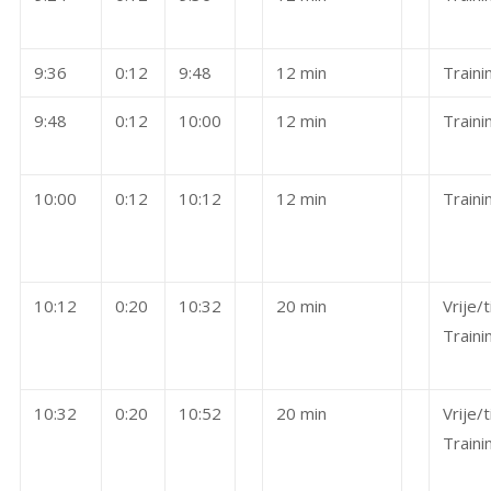
9:36
0:12
9:48
12 min
Traini
9:48
0:12
10:00
12 min
Traini
10:00
0:12
10:12
12 min
Traini
10:12
0:20
10:32
20 min
Vrije/t
Traini
10:32
0:20
10:52
20 min
Vrije/t
Traini