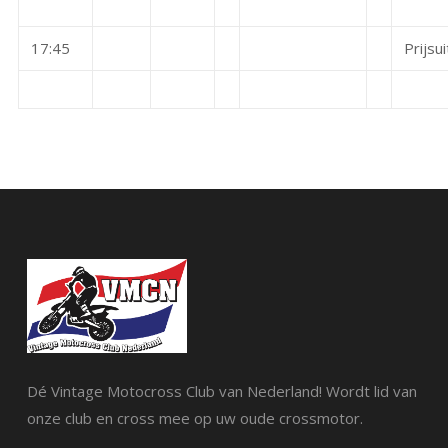
17:45
Prijsui
Dé Vintage Motocross Club van Nederland! Wordt lid van
onze club en cross mee op uw oude crossmotor.