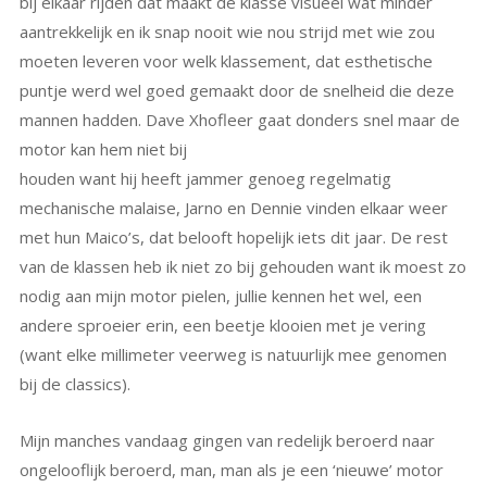
bij elkaar rijden dat maakt de klasse visueel wat minder
aantrekkelijk en ik snap nooit wie nou strijd met wie zou
moeten leveren voor welk klassement, dat esthetische
puntje werd wel goed gemaakt door de snelheid die deze
mannen hadden. Dave Xhofleer gaat donders snel maar de
motor kan hem niet bij
houden want hij heeft jammer genoeg regelmatig
mechanische malaise, Jarno en Dennie vinden elkaar weer
met hun Maico’s, dat belooft hopelijk iets dit jaar. De rest
van de klassen heb ik niet zo bij gehouden want ik moest zo
nodig aan mijn motor pielen, jullie kennen het wel, een
andere sproeier erin, een beetje klooien met je vering
(want elke millimeter veerweg is natuurlijk mee genomen
bij de classics).
Mijn manches vandaag gingen van redelijk beroerd naar
ongelooflijk beroerd, man, man als je een ‘nieuwe’ motor