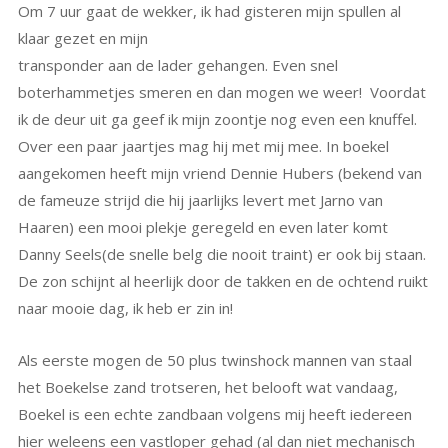
Om 7 uur gaat de wekker, ik had gisteren mijn spullen al
klaar gezet en mijn
transponder aan de lader gehangen. Even snel
boterhammetjes smeren en dan mogen we weer! Voordat
ik de deur uit ga geef ik mijn zoontje nog even een knuffel.
Over een paar jaartjes mag hij met mij mee. In boekel
aangekomen heeft mijn vriend Dennie Hubers (bekend van
de fameuze strijd die hij jaarlijks levert met Jarno van
Haaren) een mooi plekje geregeld en even later komt
Danny Seels(de snelle belg die nooit traint) er ook bij staan.
De zon schijnt al heerlijk door de takken en de ochtend ruikt
naar mooie dag, ik heb er zin in!
Als eerste mogen de 50 plus twinshock mannen van staal
het Boekelse zand trotseren, het belooft wat vandaag,
Boekel is een echte zandbaan volgens mij heeft iedereen
hier weleens een vastloper gehad (al dan niet mechanisch