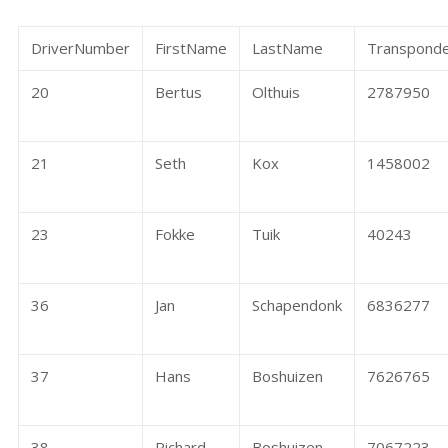
DriverNumber
FirstName
LastName
Transpond
20
Bertus
Olthuis
2787950
21
Seth
Kox
1458002
23
Fokke
Tuik
40243
36
Jan
Schapendonk
6836277
37
Hans
Boshuizen
7626765
38
Richard
Boshuizen
7067223