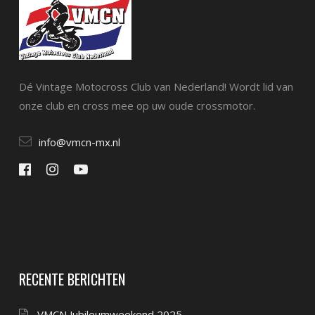
Dé Vintage Motocross Club van Nederland! Wordt lid van
onze club en cross mee op uw oude crossmotor.
info@vmcn-mx.nl
RECENTE BERICHTEN
VMCN Jubileumweekend 2025