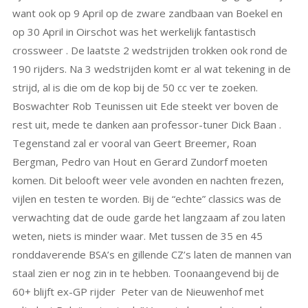
want ook op 9 April op de zware zandbaan van Boekel en
op 30 April in Oirschot was het werkelijk fantastisch
crossweer . De laatste 2 wedstrijden trokken ook rond de
190 rijders. Na 3 wedstrijden komt er al wat tekening in de
strijd, al is die om de kop bij de 50 cc ver te zoeken.
Boswachter Rob Teunissen uit Ede steekt ver boven de
rest uit, mede te danken aan professor-tuner Dick Baan .
Tegenstand zal er vooral van Geert Breemer, Roan
Bergman, Pedro van Hout en Gerard Zundorf moeten
komen. Dit belooft weer vele avonden en nachten frezen,
vijlen en testen te worden. Bij de “echte” classics was de
verwachting dat de oude garde het langzaam af zou laten
weten, niets is minder waar. Met tussen de 35 en 45
ronddaverende BSA’s en gillende CZ’s laten de mannen van
staal zien er nog zin in te hebben. Toonaangevend bij de
60+ blijft ex-GP rijder Peter van de Nieuwenhof met