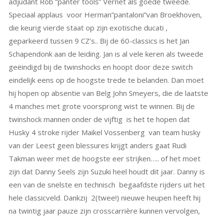
adjudant Rob “panter tools” Vernet als goede tweede.
Speciaal applaus voor Herman”pantaloni”van Broekhoven,
die keurig vierde staat op zijn exotische ducati ,
geparkeerd tussen 9 CZ’s.. Bij de 60-classics is het Jan
Schapendonk aan de leiding. Jan is al vele keren als tweede
geëindigd bij de twinshocks en hoopt door deze switch
eindelijk eens op de hoogste trede te belanden. Dan moet
hij hopen op absentie van Belg John Smeyers, die de laatste
4 manches met grote voorsprong wist te winnen. Bij de
twinshock mannen onder de vijftig is het te hopen dat
Husky 4 stroke rijder Maikel Vossenberg van team husky
van der Leest geen blessures krijgt anders gaat Rudi
Takman weer met de hoogste eer strijken….. of het moet
zijn dat Danny Seels zijn Suzuki heel houdt dit jaar. Danny is
een van de snelste en technisch begaafdste rijders uit het
hele classicveld. Dankzij 2(twee!) nieuwe heupen heeft hij
na twintig jaar pauze zijn crosscarrière kunnen vervolgen,