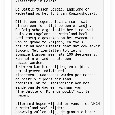
klassieker in België.

De Battle tussen België, Engeland en 
Nederland op het fort van Koningshooikt.

Dit is een legendarisch circuit wat 
binnen een fort ligt op een eilandje.

De Belgische organisatie heeft met wat 
hulp van Engeland en Nederland heel

veel energie gestoken om het evenement 
van de grond te krijgen, en zoals

het er nu naar uitziet gaat dat ook zeker 
lukken. Met tientallen tot zelfs

sommige klassen meer als 100 deelnemers, 
kan het niet anders als een

succes worden.

Iedereen kan hier rijden, en rijdt voor 
het algemeen individueel

klassement. Daarnaast worden per manche 
de beste 5 rijders per land

opgeteld, om zo uiteindelijk aan het 
einde van de dag een winnaar van 

"The Battle of Koningshooikt" uit te 
roepen.

Uiteraard hopen wij dat er vanuit de VMCN 
/ Nederland veel rijders

aanwezig zullen zijn, de grootste beker 