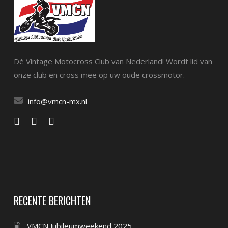
Dé Vintage Motocross Club van Nederland! Wordt lid van
onze club en cross mee op uw oude crossmotor.
info@vmcn-mx.nl
RECENTE BERICHTEN
VMCN Jubileumweekend 2025