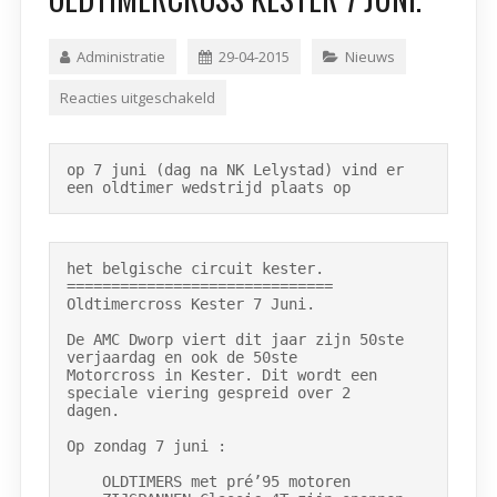
Administratie
29-04-2015
Nieuws
Reacties uitgeschakeld
op 7 juni (dag na NK Lelystad) vind er 
een oldtimer wedstrijd plaats op
het belgische circuit kester.

==============================

Oldtimercross Kester 7 Juni.

De AMC Dworp viert dit jaar zijn 50ste 
verjaardag en ook de 50ste

Motorcross in Kester. Dit wordt een 
speciale viering gespreid over 2

dagen.

Op zondag 7 juni :

    OLDTIMERS met pré’95 motoren
