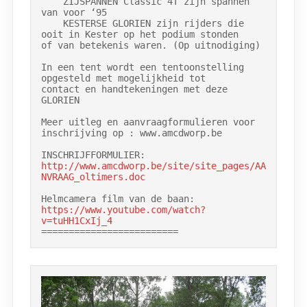
    ZIJSPANNEN Classic 4T zijn spannen 
van voor ‘95

    KESTERSE GLORIEN zijn rijders die 
ooit in Kester op het podium stonden

of van betekenis waren. (Op uitnodiging)

In een tent wordt een tentoonstelling 
opgesteld met mogelijkheid tot

contact en handtekeningen met deze 
GLORIEN

Meer uitleg en aanvraagformulieren voor 
inschrijving op : www.amcdworp.be

http://www.amcdworp.be/site/site_pages/AA
NVRAAG_oltimers.doc
https://www.youtube.com/watch?
v=tuHH1CxIj_4
=========================