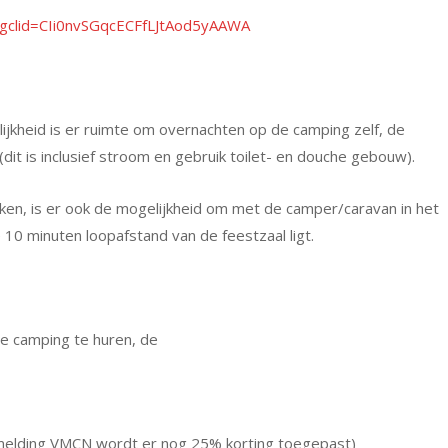
t?gclid=CIi0nvSGqcECFfLJtAod5yAAWA
kheid is er ruimte om overnachten op de camping zelf, de
dit is inclusief stroom en gebruik toilet- en douche gebouw).
ken, is er ook de mogelijkheid om met de camper/caravan in het
10 minuten loopafstand van de feestzaal ligt.
e camping te huren, de
elding VMCN wordt er nog 25% korting toegepast)