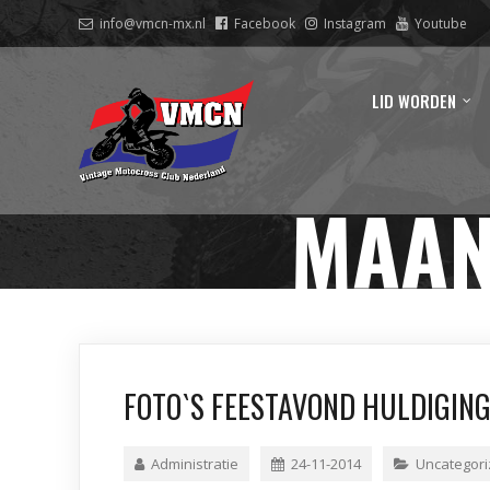
info@vmcn-mx.nl
Facebook
Instagram
Youtube
LID WORDEN
MAA
FOTO`S FEESTAVOND HULDIGIN
Administratie
24-11-2014
Uncategor