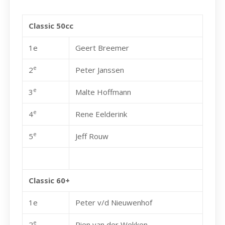
Classic 50cc
1e
Geert Breemer
e
2
Peter Janssen
e
3
Malte Hoffmann
e
4
Rene Eelderink
e
5
Jeff Rouw
Classic 60+
1e
Peter v/d Nieuwenhof
e
2
Rien van der Wekken