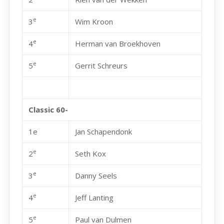
e
3
Wim Kroon
e
4
Herman van Broekhoven
e
5
Gerrit Schreurs
Classic 60-
1e
Jan Schapendonk
e
2
Seth Kox
e
3
Danny Seels
e
4
Jeff Lanting
e
5
Paul van Dulmen