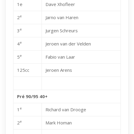
1e
Dave Xhofleer
e
2
Jarno van Haren
e
3
Jurgen Schreurs
e
4
Jeroen van der Velden
e
5
Fabio van Laar
125cc
Jeroen Arens
Pré 90/95 40+
e
1
Richard van Drooge
e
2
Mark Homan