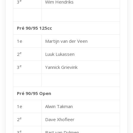
e
3
Wim Hendriks
Pré 90/95 125cc
1e
Martijn van der Veen
e
2
Luuk Lukassen
e
3
Yannick Grievink
Pré 90/95 Open
1e
Alwin Takman
e
2
Dave Xhofleer
e
3
Bart van Dulmen