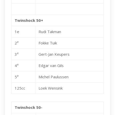
Twinshock 50+
1e
Rudi Takman
e
2
Fokke Tuik
e
3
Gert-Jan Keupers
e
4
Edgar van Gils
e
5
Michel Paulussen
125cc
Loek Wensink
Twinshock 50-