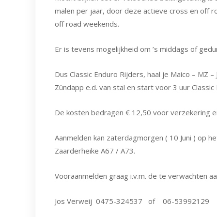
malen per jaar, door deze actieve cross en off r
off road weekends.
Er is tevens mogelijkheid om ’s middags of ge
Dus Classic Enduro Rijders, haal je Maico – MZ
Zündapp e.d. van stal en start voor 3 uur Classic
De kosten bedragen € 12,50 voor verzekering en
Aanmelden kan zaterdagmorgen ( 10 Juni ) op het 
Zaarderheike A67 / A73.
Vooraanmelden graag i.v.m. de te verwachten aa
Jos Verweij 0475-324537 of 06-53992129