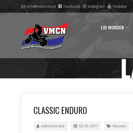
info@vmcn-mx.nl
Facebook
Instagram
Youtube
LID WORDEN
L
CLASSIC ENDURO
Administratie
02-05-2017
Nieuws