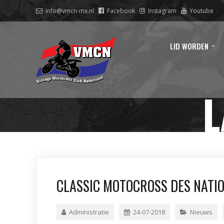
info@vmcn-mx.nl
Facebook
Instagram
Youtube
LID WORDEN
L
CLASSIC MOTOCROSS DES NATION
Administratie
24-07-2018
Nieuws