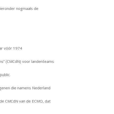
hieronder nogmaals de
ar vóór 1974
ons” (CMCdN) voor landenteams
ublic.
degenen die namens Nederland
n de CMCdN van de ECMO, dat