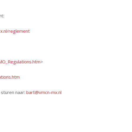
nt:
x.nl/reglement
CMO_Regulations.htm
>
tions.htm
sturen naar:
bart@vmcn-mx.nl