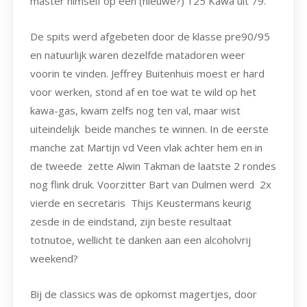
master himself op een (nieuwe?) 125 Kawa uit 79.
De spits werd afgebeten door de klasse pre90/95
en natuurlijk waren dezelfde matadoren weer
voorin te vinden. Jeffrey Buitenhuis moest er hard
voor werken, stond af en toe wat te wild op het
kawa-gas, kwam zelfs nog ten val, maar wist
uiteindelijk beide manches te winnen. In de eerste
manche zat Martijn vd Veen vlak achter hem en in
de tweede zette Alwin Takman de laatste 2 rondes
nog flink druk. Voorzitter Bart van Dulmen werd 2x
vierde en secretaris Thijs Keustermans keurig
zesde in de eindstand, zijn beste resultaat
totnutoe, wellicht te danken aan een alcoholvrij
weekend?
Bij de classics was de opkomst magertjes, door