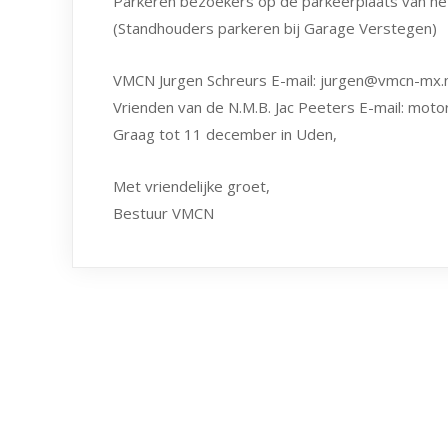
Parkeren bezoekers op de parkeerplaats van het 
(Standhouders parkeren bij Garage Verstegen)
VMCN Jurgen Schreurs E-mail: jurgen@vmcn-mx.n
Vrienden van de N.M.B. Jac Peeters E-mail: mo
Graag tot 11 december in Uden,
Met vriendelijke groet,
Bestuur VMCN