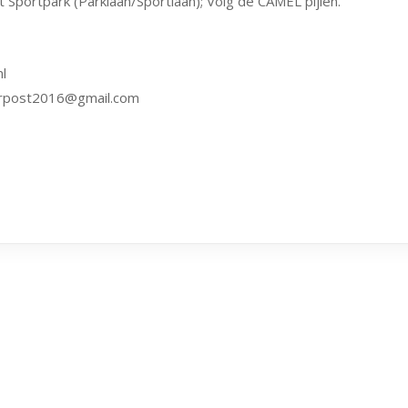
Sportpark (Parklaan/Sportlaan); Volg de CAMEL pijlen.
l
torpost2016@gmail.com