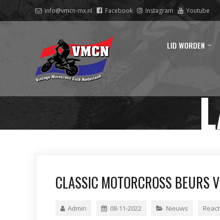
info@vmcn-mx.nl
Facebook
Instagram
Youtube
LID WORDEN
L
CLASSIC MOTORCROSS BEURS V
Admin
08-11-2022
Nieuws
React