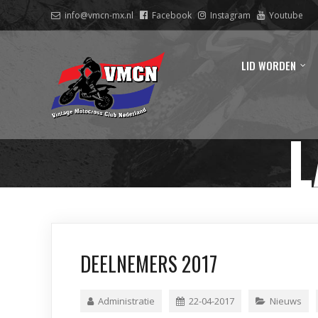
info@vmcn-mx.nl
Facebook
Instagram
Youtube
LID WORDEN
L
DEELNEMERS 2017
Administratie
22-04-2017
Nieuws