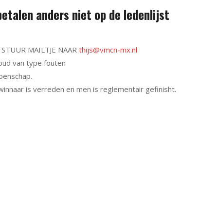
etalen anders niet op de ledenlijst
 STUUR MAILTJE NAAR
thijs@vmcn-mx.nl
oud van type fouten
oenschap.
innaar is verreden en men is reglementair gefinisht.