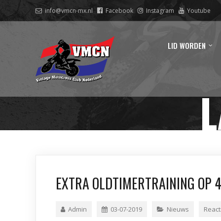
info@vmcn-mx.nl
Facebook
Instagram
Youtube
LID WORDEN
L
EXTRA OLDTIMERTRAINING OP 4 
Admin
03-07-2019
Nieuws
React