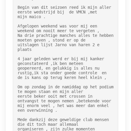
Begin van dit seizoen reed ik mijn aller 
eerste wedstrijd bij  de VMCN ,met

mijn maico .

Afgelopen weekend was voor mij een 
weekend om nooit meer te vergeten ,

Na drie prachtige manches alles te hebben 
moeten geven , stond er op de

uitslagen lijst Jarno van haren 2 e 
plaats

4 jaar geleden werd er bij mij kanker 
geconstateerd ,ik ben meteen

geopereerd, en gelukkig is alles nu 
rustig,ik sta onder goede controle  en

de is kans op terug keren heel klein ,

Om op zondag in de namiddag op het podium 
te mogen staan en mijn aller

eerste beker ooit met crossen in 
ontvangst te mogen nemen ,betekende voor

mij enorm veel , het was meer dan enkel 
een overwinning .

Mede dankzij deze geweldige club mensen 
die dit toch maar allemaal

organiseren , zijn zulke momenten 