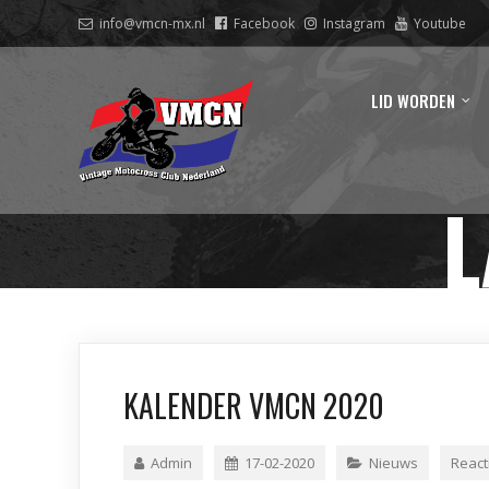
info@vmcn-mx.nl
Facebook
Instagram
Youtube
LID WORDEN
L
KALENDER VMCN 2020
Admin
17-02-2020
Nieuws
React