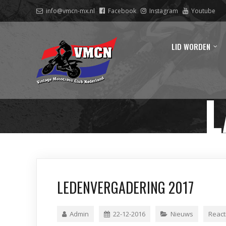
info@vmcn-mx.nl
Facebook
Instagram
Youtube
LID WORDEN
L
LEDENVERGADERING 2017
Admin
22-12-2016
Nieuws
React