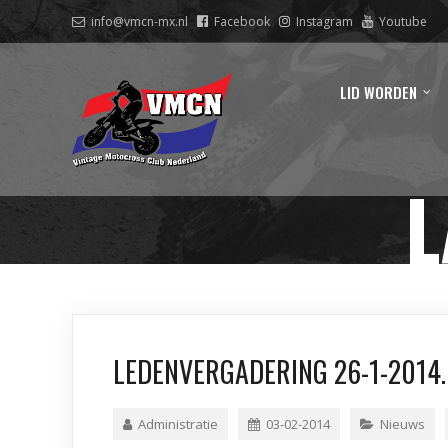
info@vmcn-mx.nl
Facebook
Instagram
Youtube
LID WORDEN
L
LEDENVERGADERING 26-1-2014.
Administratie
03-02-2014
Nieuws