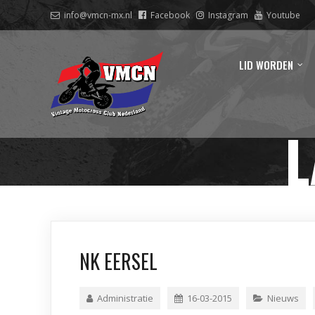
info@vmcn-mx.nl
Facebook
Instagram
Youtube
LID WORDEN
L
NK EERSEL
Administratie
16-03-2015
Nieuws