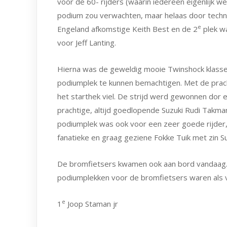
voor de 60- rijders (waarin iedereen eigenlijk we
podium zou verwachten, maar helaas door techni
e
Engeland afkomstige Keith Best en de 2
plek wa
voor Jeff Lanting.
Hierna was de geweldig mooie Twinshock klasse
podiumplek te kunnen bemachtigen. Met de prach
het starthek viel. De strijd werd gewonnen dor ee
prachtige, altijd goedlopende Suzuki Rudi Takm
podiumplek was ook voor een zeer goede rijder,
fanatieke en graag geziene Fokke Tuik met zin Su
De bromfietsers kwamen ook aan bord vandaag. 
podiumplekken voor de bromfietsers waren als v
e
1
Joop Staman jr