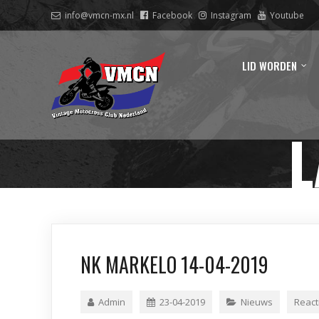
info@vmcn-mx.nl
Facebook
Instagram
Youtube
LID WORDEN
L
NK MARKELO 14-04-2019
Admin
23-04-2019
Nieuws
React