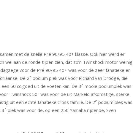
 samen met de snelle Pré 90/95 40+ klasse. Ook hier werd er
ch wel aan de ronde tijden zien, dat zo’n Twinshock motor weinig
e dagzege voor de Pré 90/95 40+ was voor de zeer fanatieke en
e
driaanse. De 2
podium plek was voor Richard van Drooge, die
e
p een 50 cc goed uit de voeten kan. De 3
mooie podiumplek was
oor Twinshock 50- was voor de uit Markelo afkomstige, sterke
e
ig uit een echte fanatieke cross familie. De 2
podium plek was
e
e 3
plek was voor de, op een 250 Yamaha rijdende, Sven