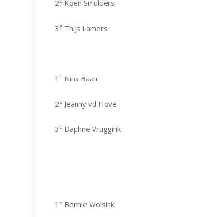
e
2
Koen Smulders
e
3
Thijs Lamers
e
1
Nina Baan
e
2
Jeanny vd Hove
e
3
Daphne Vruggink
e
1
Bennie Wolsink