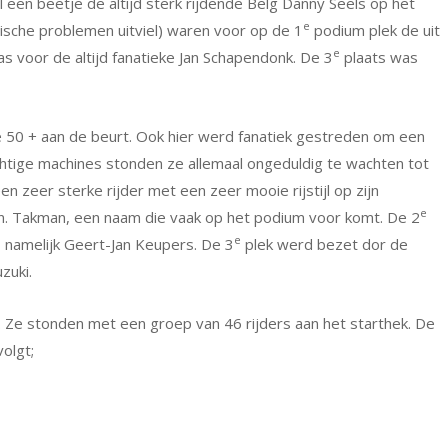
l een beetje de altijd sterk rijdende Belg Danny Seels op het
e
sche problemen uitviel) waren voor op de 1
podium plek de uit
e
s voor de altijd fanatieke Jan Schapendonk. De 3
plaats was
 50 + aan de beurt. Ook hier werd fanatiek gestreden om een
tige machines stonden ze allemaal ongeduldig te wachten tot
n zeer sterke rijder met een zeer mooie rijstijl op zijn
e
an. Takman, een naam die vaak op het podium voor komt. De 2
e
 namelijk Geert-Jan Keupers. De 3
plek werd bezet dor de
zuki.
Ze stonden met een groep van 46 rijders aan het starthek. De
olgt;