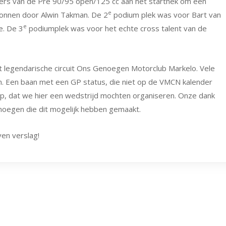
jders van de Pré 90/95 open/125 cc aan het starthek om een
e
onnen door Alwin Takman. De 2
podium plek was voor Bart van
e
e. De 3
podiumplek was voor het echte cross talent van de
t legendarische circuit Ons Genoegen Motorclub Markelo. Vele
n. Een baan met een GP status, die niet op de VMCN kalender
 op, dat we hier een wedstrijd mochten organiseren. Onze dank
Genoegen die dit mogelijk hebben gemaakt.
en verslag!